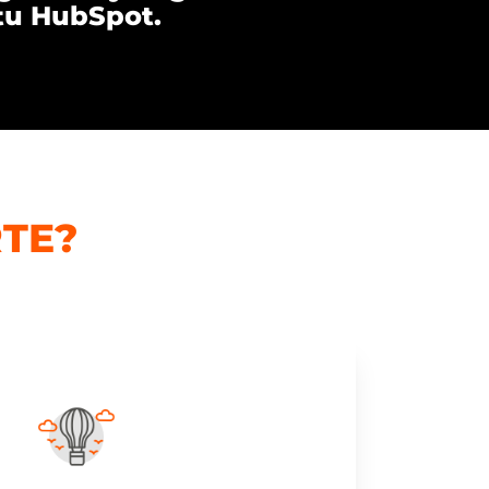
tu HubSpot.
TE?