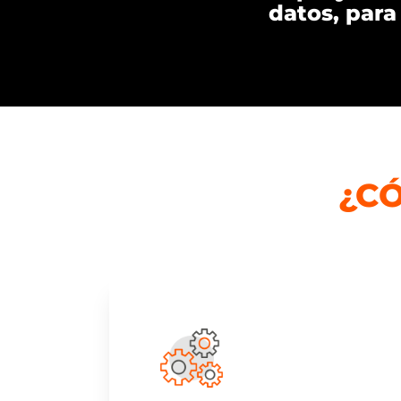
datos, par
¿C