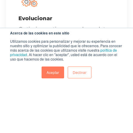
Evolucionar
Optimiza en tiempo real con datos,
Acerca de las cookies en este sitio
de modo que cada interacción
Utilizamos cookies para personalizar y mejorar su experiencia en
nuestro sitio y optimizar la publicidad que le ofrecemos. Para conocer
mejore la siguiente.
más acerca de las cookies que utilizamos visite nuestra
política de
privacidad
. Al hacer clic en "aceptar", usted está de acuerdo con el
uso que hacemos de las cookies.
Aceptar
Declinar
¿Por qué hacer loop
marketing con HubSpot?
HubSpot reúne todo tu marketing digital en un